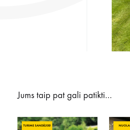
Jums taip pat gali patikti…
TURIME SANDĖLYJE!
NUOLAI