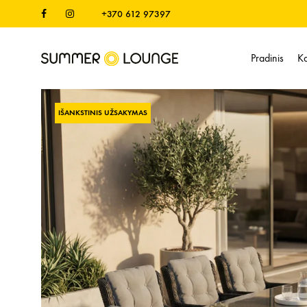
Facebook
Instagram
+370 612 97397
Pradinis
Ka
Vasaros
Vasaros
Erdvė
lauko
baldų
IŠANKSTINIS UŽSAKYMAS
ekspertai
pristatantys
aukščiausios
klasės
sprendimus