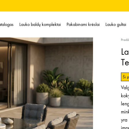
talogas
Lauko baldų komplektai
Pakabinami krėslai
Lauko gultai
Pradž
La
Te
Ši 
Val
koky
leng
mink
yra 
impr