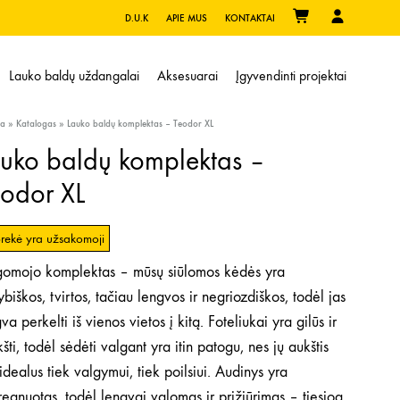
D.U.K
APIE MUS
KONTAKTAI
Lauko baldų uždangalai
Aksesuarai
Įgyvendinti projektai
ia
»
Katalogas
»
Lauko baldų komplektas – Teodor XL
uko baldų komplektas –
odor XL
prekė yra užsakomoji
gomojo komplektas – mūsų siūlomos kėdės yra
biškos, tvirtos, tačiau lengvos ir negriozdiškos, todėl jas
va perkelti iš vienos vietos į kitą. Foteliukai yra gilūs ir
šti, todėl sėdėti valgant yra itin patogu, nes jų aukštis
idealus tiek valgymui, tiek poilsiui. Audinys yra
egnuotas, todėl lengvai valomas ir prižiūrimas – tiesiog