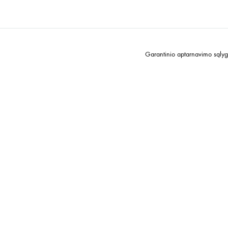
Garantinio aptarnavimo sąly