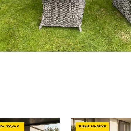
DA -
200,00
€
TURIME SANDĖLYJE!