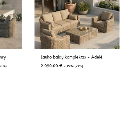
nry
Lauko baldų komplektas – Adelė
2 090,00
€
(21%)
su PVM (21%)