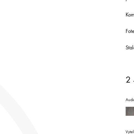
Komp
Fot
Sta
2
Audi
Vytel