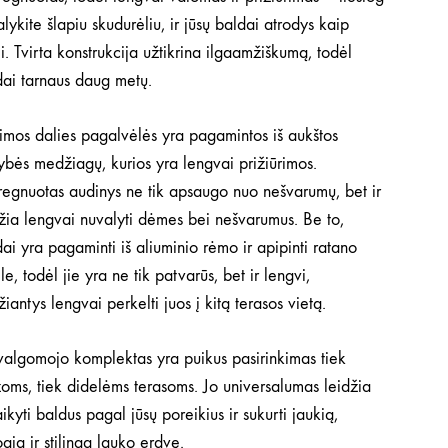
lykite šlapiu skudurėliu, ir jūsų baldai atrodys kaip
i. Tvirta konstrukcija užtikrina ilgaamžiškumą, todėl
dai tarnaus daug metų.
imos dalies pagalvėlės yra pagamintos iš aukštos
bės medžiagų, kurios yra lengvai prižiūrimos.
regnuotas audinys ne tik apsaugo nuo nešvarumų, bet ir
žia lengvai nuvalyti dėmes bei nešvarumus. Be to,
ai yra pagaminti iš aliuminio rėmo ir apipinti ratano
le, todėl jie yra ne tik patvarūs, bet ir lengvi,
žiantys lengvai perkelti juos į kitą terasos vietą.
 valgomojo komplektas yra puikus pasirinkimas tiek
oms, tiek didelėms terasoms. Jo universalumas leidžia
aikyti baldus pagal jūsų poreikius ir sukurti jaukią,
gią ir stilingą lauko erdvę.