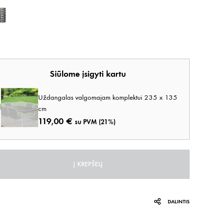
Tamsiai pilka
Siūlome įsigyti kartu
Uždangalas valgomajam komplektui 235 x 135
cm
119,00
€
su PVM (21%)
Į KREPŠELĮ
DALINTIS