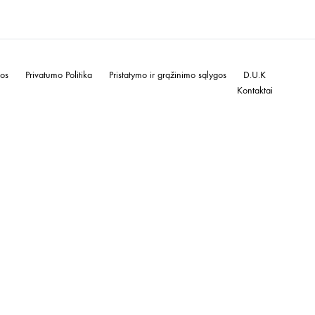
gos
Privatumo Politika
Pristatymo ir grąžinimo sąlygos
D.U.K
Kontaktai