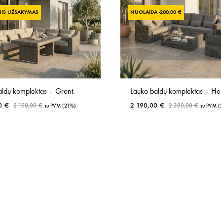
NIS UŽSAKYMAS
NUOLAIDA -
200,00
€
aldų komplektas – Grant.
Lauko baldų komplektas – He
00
€
2 190,00
€
2 190,00
€
2 390,00
€
su PVM (21%)
su PVM 