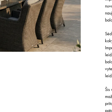
nuva
nauj
bal
Sėd
koky
Imp
leid
bald
vyte
leid
Šis
maž
prit
pato