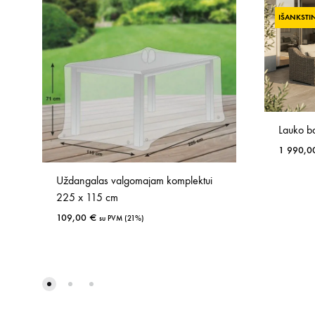
IŠANKSTI
Lauko b
1 990,
Uždangalas valgomajam komplektui
225 x 115 cm
109,00
€
su PVM (21%)