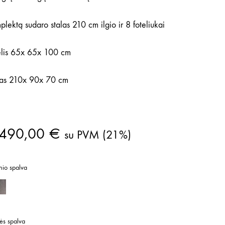
lektą sudaro stalas 210 cm ilgio ir 8 foteliukai
elis 65x 65x 100 cm
las 210x 90x 70 cm
 490,00
€
su PVM (21%)
nio spalva
Tamsiai pilka 167
ės spalva