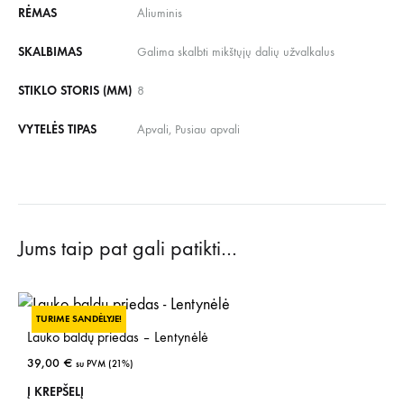
RĖMAS
Aliuminis
SKALBIMAS
Galima skalbti mikštųjų dalių užvalkalus
STIKLO STORIS (MM)
8
VYTELĖS TIPAS
Apvali, Pusiau apvali
Jums taip pat gali patikti…
TURIME SANDĖLYJE!
Lauko baldų priedas – Lentynėlė
39,00
€
su PVM (21%)
Į KREPŠELĮ