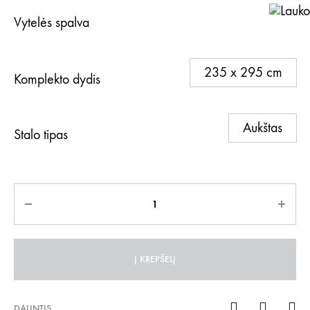
Vytelės spalva
Pi
235 x 295 cm
Komplekto dydis
Aukštas
Stalo tipas
Kiekis
Į KREPŠELĮ
DALINTIS