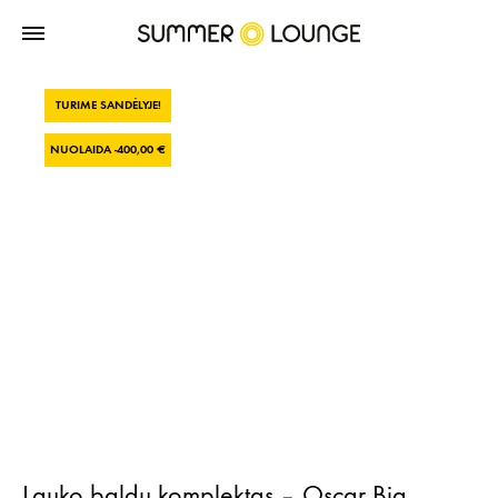
TURIME SANDĖLYJE!
NUOLAIDA -
400,00
€
Lauko baldų komplektas – Oscar Big