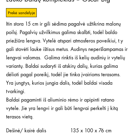
Prekė sandėlyje
Itin stora 15 cm ir gili sėdima pagalvė užtikrina malonų
poilsį. Pagalvių užvilkimus galima skalbti, todėl baldo
priežiūra lengva. Vytelė atspari atmosferos poveikiui, t.y
gali stovėti lauke ištisus metus. Audinys neperšlampamas ir
lengvai valomas. Galima rinktis iš kelių audinių ir vytelių
variantų. Baldai sudaryti iš atskirų dalių, kurias galima
dėlioti pagal poreikį, todėl jie tinka įvairioms terasoms.
Yra jungtys, kurios jungia dalis, todėl baldai visada
tvarkingi.
Baldai pagaminti iš aliuminio rėmo ir apipinti ratano
vytele. Jie yra lengvi ir gali būti lengvai perkelti į kitą
terasos vietą.
Dešinė/ kairė dalis 135 x 100 x 76 cm