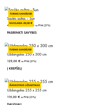
TURIME SANDĖLYJE!
Saulės gultas – Sun
NUOLAIDA -
50,00
€
450,00
€
500,00
€
su PVM (21%)
This
PASIRINKTI SAVYBES
prod
has
TURIME SANDĖLYJE!
mult
Uždangalas 250 x 300 cm
vari
129,00
€
su PVM (21%)
The
Į KREPŠELĮ
opti
may
be
IŠANKSTINIS UŽSAKYMAS
Uždangalas 255 x 255 cm
cho
119,00
€
su PVM (21%)
on
DAUGIAU