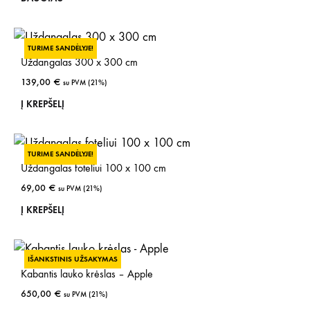
the
prod
pag
TURIME SANDĖLYJE!
Uždangalas 300 x 300 cm
139,00
€
su PVM (21%)
Į KREPŠELĮ
TURIME SANDĖLYJE!
Uždangalas foteliui 100 x 100 cm
69,00
€
su PVM (21%)
Į KREPŠELĮ
IŠANKSTINIS UŽSAKYMAS
Kabantis lauko krėslas – Apple
650,00
€
su PVM (21%)