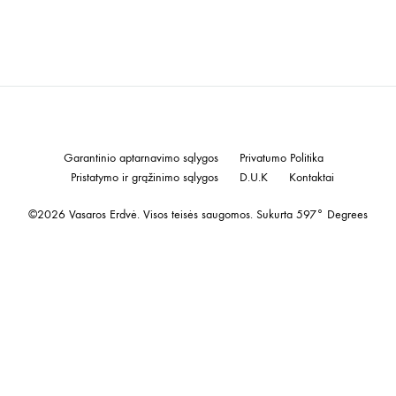
prod
may
pag
be
cho
on
the
prod
Garantinio aptarnavimo sąlygos
Privatumo Politika
pag
Pristatymo ir grąžinimo sąlygos
D.U.K
Kontaktai
©2026 Vasaros Erdvė. Visos teisės saugomos. Sukurta
597° Degrees