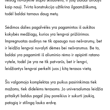
tiesiog nuvalykite šlapiu skudurėliu, ir jūsų baldai atrodys
kaip nauji. Tvirta konstrukcija užtikrina ilgaamžiškumą,
todėl baldai tarnaus daug metų.
Sėdimos dalies pagalvėlės yra pagamintos iš aukštos
kokybės medžiagų, kurios yra lengvai prižiūrimos.
Impregnuotas audinys ne tik apsaugo nuo nešvarumų, bet
ir leidžia lengvai nuvalyti dėmes bei nešvarumus. Be to,
baldai yra pagaminti iš aliuminio rėmo ir apipinti ratano
vytele, todėl jie yra ne tik patvarūs, bet ir lengvi,
leidžiantys lengvai perkelti juos į kitą terasos vietą.
Šis valgomojo komplektas yra puikus pasirinkimas tiek
mažoms, tiek didelėms terasoms. Jo universalumas leidžia
pritaikyti baldus pagal jūsų poreikius ir sukurti jaukią,
patogią ir stilingą lauko erdvę.