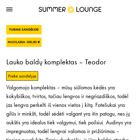
TURIME SANDĖLYJE!
NUOLAIDA -
100,00
€
Lauko baldų komplektas – Teodor
Prekė sandėlyje
Valgomojo komplektas – mūsų siūlomos kėdės yra
kokybiškos, tvirtos, tačiau lengvos ir negriozdiškos, todėl
jas lengva perkelti iš vienos vietos į kitą. Foteliukai yra
gilūs ir minkšti, todėl sėdėti valgant yra itin patogu, nes jų
aukštis yra idealus tiek valgymui, tiek poilsiui. Audinys yra
impregnuotas, todėl lengvai valomas ir prižiūrimas –