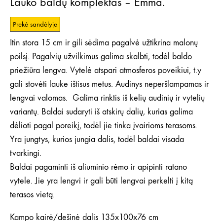
Lauko baldų komplektas – Emma.
Prekė sandėlyje
Itin stora 15 cm ir gili sėdima pagalvė užtikrina malonų
poilsį. Pagalvių užvilkimus galima skalbti, todėl baldo
priežiūra lengva. Vytelė atspari atmosferos poveikiui, t.y
gali stovėti lauke ištisus metus. Audinys neperšlampamas ir
lengvai valomas. Galima rinktis iš kelių audinių ir vytelių
variantų. Baldai sudaryti iš atskirų dalių, kurias galima
dėlioti pagal poreikį, todėl jie tinka įvairioms terasoms.
Yra jungtys, kurios jungia dalis, todėl baldai visada
tvarkingi.
Baldai pagaminti iš aliuminio rėmo ir apipinti ratano
vytele. Jie yra lengvi ir gali būti lengvai perkelti į kitą
terasos vietą.
Kampo kairė/dešinė dalis 135x100x76 cm