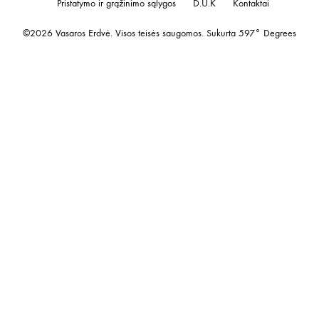
be
Pristatymo ir grąžinimo sąlygos
D.U.K
Kontaktai
cho
©2026 Vasaros Erdvė. Visos teisės saugomos. Sukurta
597° Degrees
on
the
prod
pag