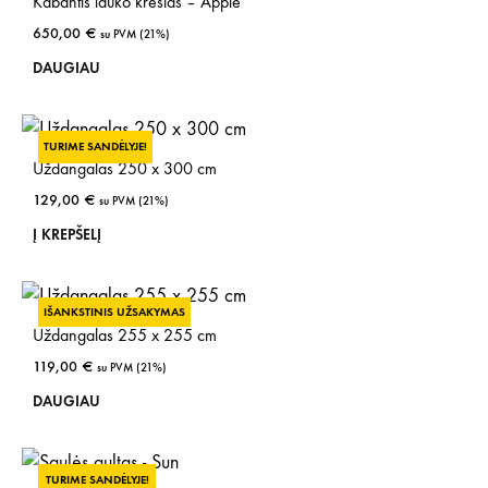
Kabantis lauko krėslas – Apple
cho
650,00
€
su PVM (21%)
on
DAUGIAU
the
prod
pag
TURIME SANDĖLYJE!
Uždangalas 250 x 300 cm
129,00
€
su PVM (21%)
Į KREPŠELĮ
IŠANKSTINIS UŽSAKYMAS
Uždangalas 255 x 255 cm
119,00
€
su PVM (21%)
DAUGIAU
TURIME SANDĖLYJE!