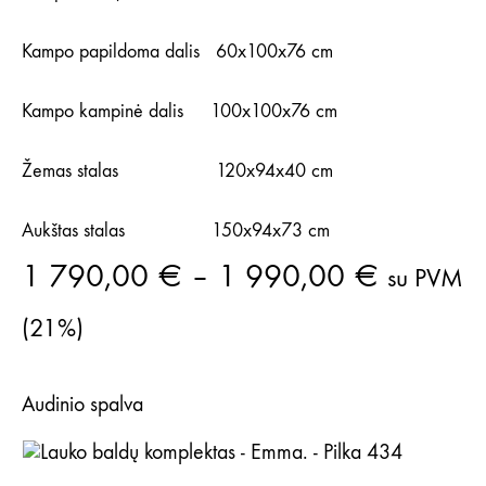
Kampo papildoma dalis 60x100x76 cm
Kampo kampinė dalis 100x100x76 cm
Žemas stalas 120x94x40 cm
Aukštas stalas 150x94x73 cm
Price
1 790,00
€
–
1 990,00
€
su PVM
range:
(21%)
1
Audinio spalva
790,00
through
Pilka 434