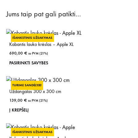
Jums taip pat gali patikti…
IŠANKSTINIS UŽSAKYMAS
Kabantis lauko krėslas – Apple XL
690,00
€
su PVM (21%)
This
PASIRINKTI SAVYBES
prod
has
TURIME SANDĖLYJE!
mult
Uždangalas 300 x 300 cm
vari
139,00
€
su PVM (21%)
The
Į KREPŠELĮ
opti
may
be
IŠANKSTINIS UŽSAKYMAS