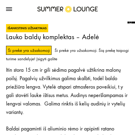
IŠANKSTINIS UŽSAKYMAS
Lauko baldų komplektas – Adelė
Ši prekė yra užsakomoji
Ši prekė yra užsakomoji. Šią prekę taipogi
turime sandėlyje! Įsigyti galite
Itin stora 15 cm ir gili sėdima pagalvė užtikrina malonų
poilsį. Pagalvių užvilkimus galima skalbti, todėl baldo
priežiūra lengva. Vytelė atspari atmosferos poveikiui, t.y
gali stovėti lauke ištisus metus. Audinys neperšlampamas ir
lengvai valomas. Galima rinktis iš kelių audinių ir vytelių
variantų.
Baldai pagaminti iš aliuminio rėmo ir apipinti ratano