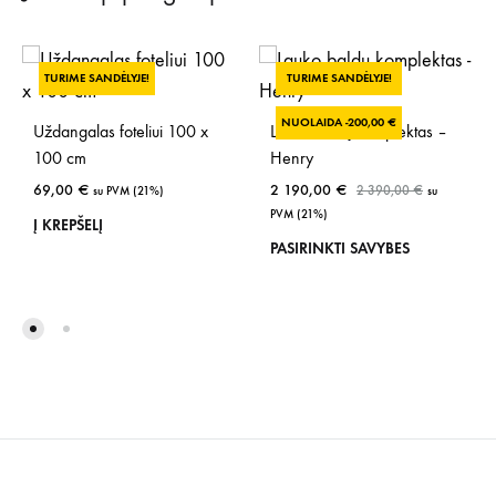
TURIME SANDĖLYJE!
TURIME SANDĖLYJE!
NUOLAIDA -
200,00
€
Uždangalas foteliui 100 x
Lauko baldų komplektas –
100 cm
Henry
69,00
€
2 190,00
€
2 390,00
€
su PVM (21%)
su
PVM (21%)
Į KREPŠELĮ
This
PASIRINKTI SAVYBES
prod
has
mult
vari
The
opti
may