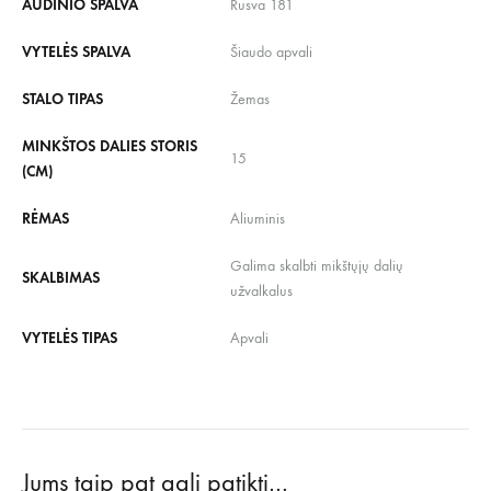
AUDINIO SPALVA
Rusva 181
VYTELĖS SPALVA
Šiaudo apvali
STALO TIPAS
Žemas
MINKŠTOS DALIES STORIS
15
(CM)
RĖMAS
Aliuminis
Galima skalbti mikštųjų dalių
SKALBIMAS
užvalkalus
VYTELĖS TIPAS
Apvali
Jums taip pat gali patikti…