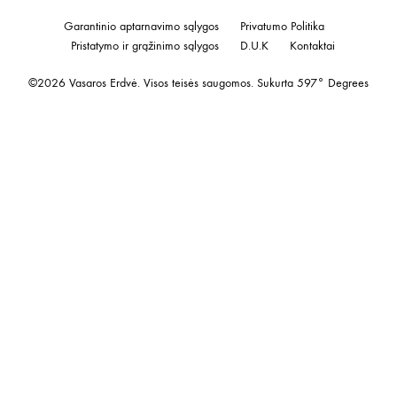
be
cho
Garantinio aptarnavimo sąlygos
Privatumo Politika
Pristatymo ir grąžinimo sąlygos
D.U.K
Kontaktai
on
the
©2026 Vasaros Erdvė. Visos teisės saugomos. Sukurta
597° Degrees
prod
pag